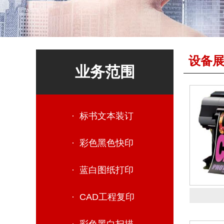
设备
业务范围
· 标书文本装订
· 彩色黑色快印
· 蓝白图纸打印
· CAD工程复印