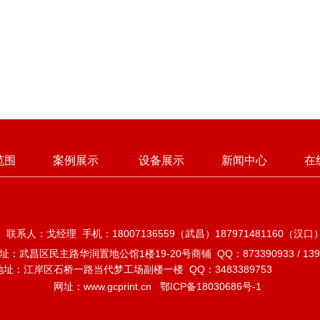
范围
案例展示
设备展示
新闻中心
在
戈经理 手机：18007136559（武昌）187971481160（汉口） 电话：0
：武昌区民主路华润置地公馆1楼19-20号商铺 QQ：873390933 / 1395
地址：江岸区石桥一路当代梦工场副楼一楼 QQ：3483389
网址：www.gcprint.cn
鄂ICP备18030686号-1